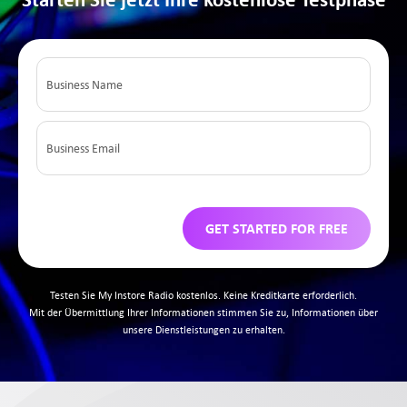
Angebot
Kontakt
Support
Anmelden
GET STARTED FOR FREE
DE
Testen Sie My Instore Radio kostenlos. Keine Kreditkarte erforderlich.
Mit der Übermittlung Ihrer Informationen stimmen Sie zu, Informationen über
unsere Dienstleistungen zu erhalten.