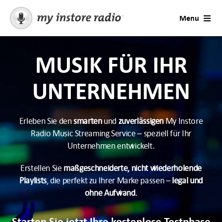
Skip
Menu
to
content
Lösungen
MUSIK FÜR IHR
AI Voices
UNTERNEHMEN
Beratung
Erleben Sie den
smarten
und
zuverlässigen
My Instore
Radio Music Streaming Service – speziell für Ihr
Branchen
Unternehmen entwickelt.
Preise
Erstellen Sie
maßgeschneiderte, nicht wiederholende
Playlists
, die perfekt zu Ihrer Marke passen –
legal und
ohne Aufwand
.
Kostenlos testen
Starten Sie jetzt Ihre kostenlose Testphase