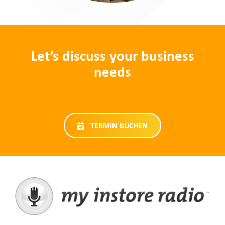
Let’s discuss your business
needs
TERMIN BUCHEN