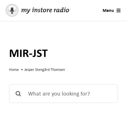
Skip
Menu
to
content
Lösungen
AI Voices
MIR-JST
Beratung
Home
Jesper Stengård Thomsen
Branchen
Search
Preise
for:
Kostenlos testen