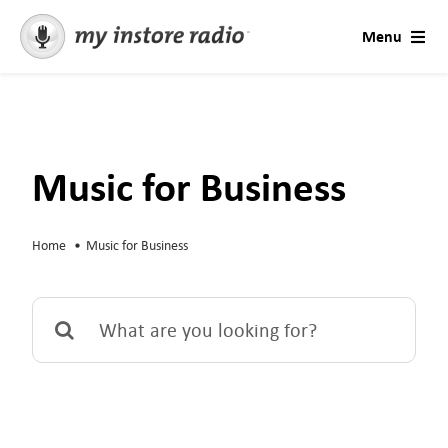
Skip
Menu
to
content
Soluções
Contacto
Music for Business
Música para empresas
Home
Music for Business
Estações e Ocasiões
Search
Contactar Suporte
for:
Mensagens