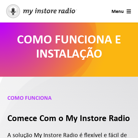
Skip
Menu
to
content
Soluções
COMO FUNCIONA E
Contacto
INSTALAÇÃO
Música para empresas
Estações e Ocasiões
COMO FUNCIONA
Contactar Suporte
Comece Com o My Instore Radio
Mensagens
A solução My Instore Radio é flexível e fácil de