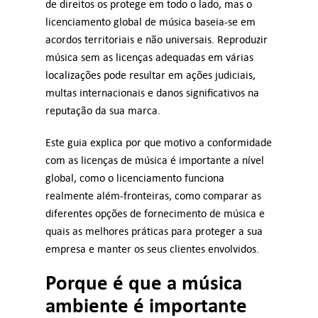
de direitos os protege em todo o lado, mas o
Consulta
licenciamento global de música baseia-se em
acordos territoriais e não universais. Reproduzir
Digital Signage
música sem as licenças adequadas em várias
localizações pode resultar em ações judiciais,
Como Funciona
multas internacionais e danos significativos na
reputação da sua marca.
Preços
Este guia explica por que motivo a conformidade
com as licenças de música é importante a nível
global, como o licenciamento funciona
Teste grátis
realmente além-fronteiras, como comparar as
diferentes opções de fornecimento de música e
Tipos de empresas
quais as melhores práticas para proteger a sua
empresa e manter os seus clientes envolvidos.
Orçamento
Porque é que a música
ambiente é importante
Suporte