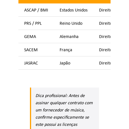
ASCAP / BMI
Estados Unidos
Direitos de exe
PRS / PPL
Reino Unido
Direitos de exe
GEMA
Alemanha
Direitos de exe
SACEM
França
Direitos de exe
JASRAC
Japão
Direitos de exe
Dica profissional: Antes de
assinar qualquer contrato com
um fornecedor de música,
confirme especificamente se
este possui as licenças