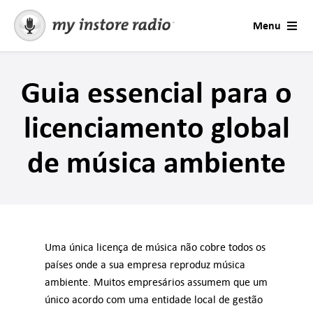
Skip
Menu
to
content
Soluções
Guia essencial para o
Contacto
licenciamento global
Música para empresas
de música ambiente
Estações e Ocasiões
Contactar Suporte
Uma única licença de música não cobre todos os
países onde a sua empresa reproduz música
Mensagens
ambiente. Muitos empresários assumem que um
único acordo com uma entidade local de gestão