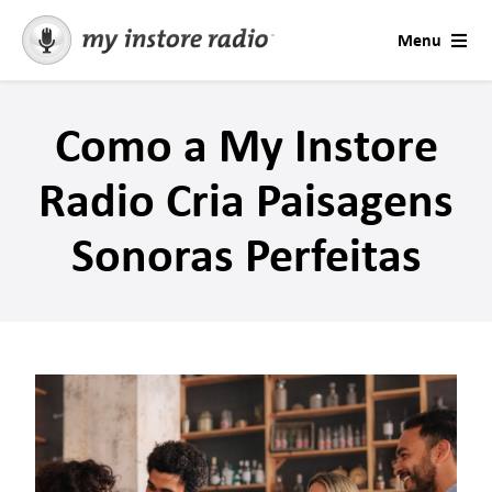
Skip
Menu
to
content
Soluções
Como a My Instore
Contacto
Radio Cria Paisagens
Música para empresas
Sonoras Perfeitas
Estações e Ocasiões
Contactar Suporte
Mensagens