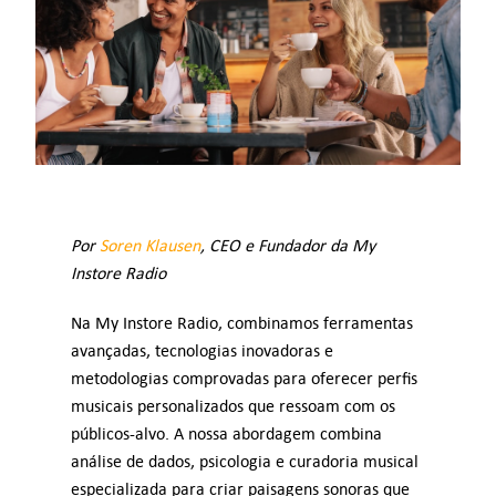
Consulta
Digital Signage
Como Funciona
Preços
Por
Soren Klausen
, CEO e Fundador da My
Instore Radio
Teste grátis
Na My Instore Radio, combinamos ferramentas
Tipos de empresas
avançadas, tecnologias inovadoras e
metodologias comprovadas para oferecer perfis
musicais personalizados que ressoam com os
Orçamento
públicos-alvo. A nossa abordagem combina
análise de dados, psicologia e curadoria musical
Suporte
especializada para criar paisagens sonoras que