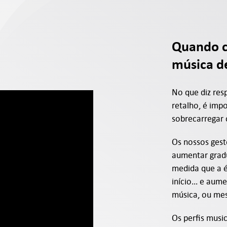
Quando c
música d
No que diz res
retalho, é impo
sobrecarregar o
Os nossos ges
aumentar grad
medida que a 
início… e aume
música, ou mesm
Os perfis music