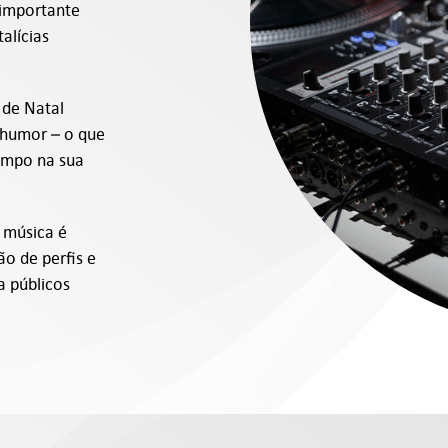
 importante
alícias
 de Natal
 humor – o que
empo na sua
a música é
ão de perfis e
a públicos