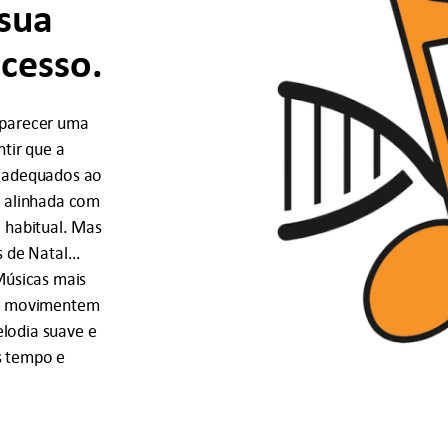
 sua
ucesso.
 parecer uma
ntir que a
m adequados ao
a alinhada com
l habitual. Mas
s de Natal…
Músicas mais
 se movimentem
lodia suave e
s tempo e