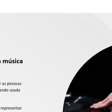
a música
r as pessoas
uando usada
 representar