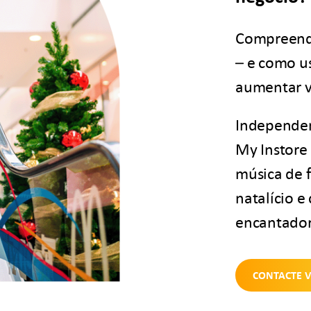
Compreende
– e como us
aumentar v
Independen
My Instore
música de f
natalício e
encantador
CONTACTE 