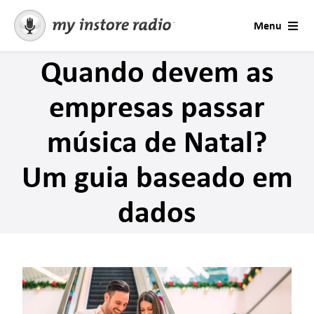
Skip
Menu
to
content
Quando devem as
Soluções
empresas passar
Contacto
música de Natal?
Música para empresas
Um guia baseado em
Estações e Ocasiões
dados
Contactar Suporte
Mensagens