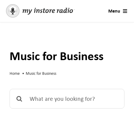
Skip
Menu
to
content
Soluciones
Soporte
Music for Business
Consulta
Home
Music for Business
AI Voices
Search
Prueba gratis
for:
Industrias