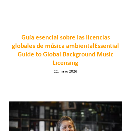
Precios
Contacto
Guía esencial sobre las licencias
Support
globales de música ambientalEssential
Guide to Global Background Music
Inicia sesión
Licensing
22. mayo 2026
ES