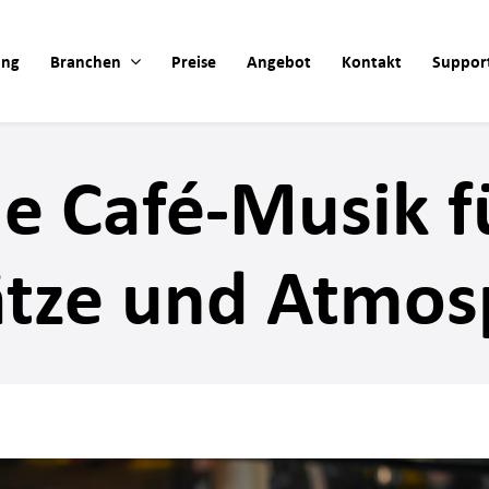
ung
Branchen
Preise
Angebot
Kontakt
Suppor
ie Café-Musik 
tze und Atmos