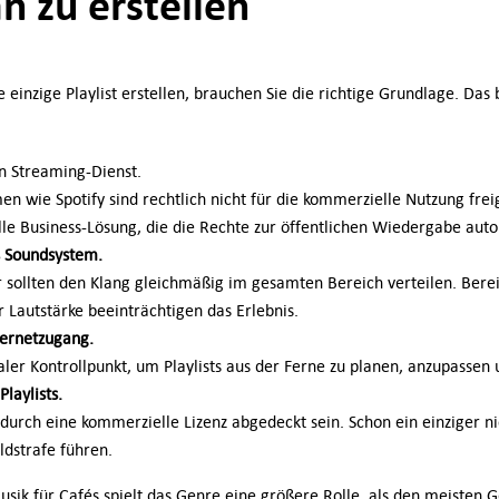
n zu erstellen
 einzige Playlist erstellen, brauchen Sie die richtige Grundlage. Das 
en Streaming-Dienst.
men wie Spotify sind rechtlich nicht für die kommerzielle Nutzung fre
lle Business-Lösung, die die Rechte zur öffentlichen Wiedergabe aut
s Soundsystem.
 sollten den Klang gleichmäßig im gesamten Bereich verteilen. Bere
Lautstärke beeinträchtigen das Erlebnis.
ternetzugang.
traler Kontrollpunkt, um Playlists aus der Ferne zu planen, anzupasse
laylists.
 durch eine kommerzielle Lizenz abgedeckt sein. Schon ein einziger ni
ldstrafe führen.
sik für Cafés spielt das Genre eine größere Rolle, als den meisten G