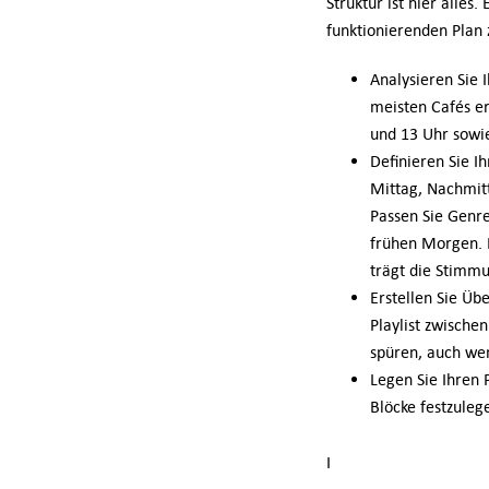
Struktur ist hier alles.
funktionierenden Plan z
Analysieren Sie I
meisten Cafés e
und 13 Uhr sowi
Definieren Sie I
Mittag, Nachmitt
Passen Sie Genre
frühen Morgen. B
trägt die Stimm
Erstellen Sie Üb
Playlist zwische
spüren, auch wen
Legen Sie Ihren 
Blöcke festzuleg
I