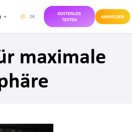
KOSTENLOS
t
ANMELDEN
DE
TESTEN
für maximale
phäre