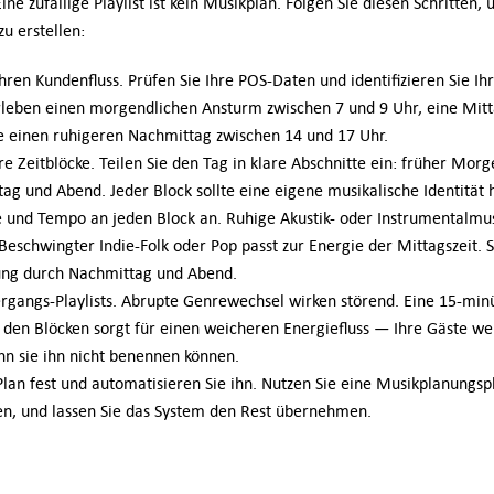
 Eine zufällige Playlist ist kein Musikplan. Folgen Sie diesen Schritten,
u erstellen:
hren Kundenfluss. Prüfen Sie Ihre POS-Daten und identifizieren Sie Ihr
rleben einen morgendlichen Ansturm zwischen 7 und 9 Uhr, eine Mitt
e einen ruhigeren Nachmittag zwischen 14 und 17 Uhr.
hre Zeitblöcke. Teilen Sie den Tag in klare Abschnitte ein: früher Mo
ag und Abend. Jeder Block sollte eine eigene musikalische Identität 
 und Tempo an jeden Block an. Ruhige Akustik- oder Instrumentalmusi
eschwingter Indie-Folk oder Pop passt zur Energie der Mittagszeit. Sa
ung durch Nachmittag und Abend.
ergangs-Playlists. Abrupte Genrewechsel wirken störend. Eine 15-mi
n den Blöcken sorgt für einen weicheren Energiefluss — Ihre Gäste w
n sie ihn nicht benennen können.
Plan fest und automatisieren Sie ihn. Nutzen Sie eine Musikplanungsp
en, und lassen Sie das System den Rest übernehmen.