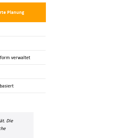
rte Planung
tform verwaltet
asiert
ät. Die
che