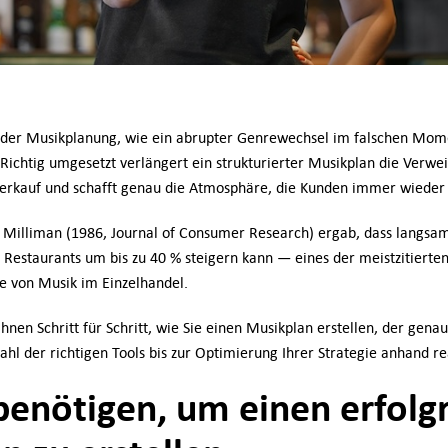
ei der Musikplanung, wie ein abrupter Genrewechsel im falschen Mo
Richtig umgesetzt verlängert ein strukturierter Musikplan die Verwei
verkauf und schafft genau die Atmosphäre, die Kunden immer wieder 
d Milliman (1986, Journal of Consumer Research) ergab, dass langs
Restaurants um bis zu 40 % steigern kann — eines der meistzitierte
e von Musik im Einzelhandel.
Ihnen Schritt für Schritt, wie Sie einen Musikplan erstellen, der gena
ahl der richtigen Tools bis zur Optimierung Ihrer Strategie anhand re
benötigen, um einen erfolg