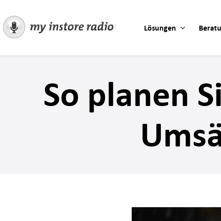
Skip
to
Lösungen
Berat
content
So planen S
Umsä