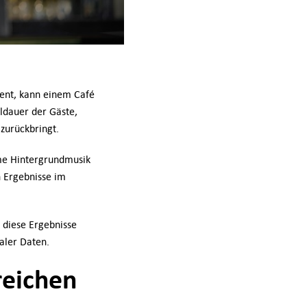
ment, kann einem Café
ldauer der Gäste,
zurückbringt.
ame Hintergrundmusik
n Ergebnisse im
u diese Ergebnisse
aler Daten.
reichen