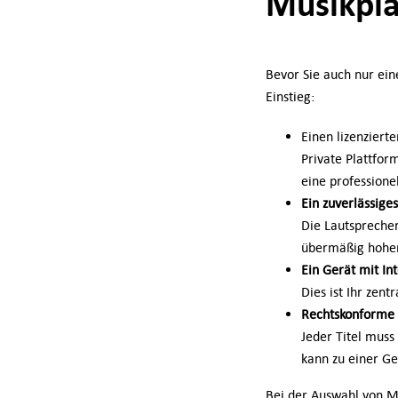
Musikpla
Bevor Sie auch nur eine
Einstieg:
Einen lizenziert
Private Plattfor
eine professione
Ein zuverlässige
Die Lautsprecher
übermäßig hoher 
Ein Gerät mit In
Dies ist Ihr zen
Rechtskonforme P
Jeder Titel muss
kann zu einer Ge
Bei der Auswahl von Mu