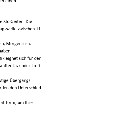
 um einen
e Stoßzeiten. Die
agswelle zwischen 11
rgen, Morgenrush,
haben.
k eignet sich für den
nfter Jazz oder Lo-fi
nütige Übergangs-
erden den Unterschied
lattform, um Ihre