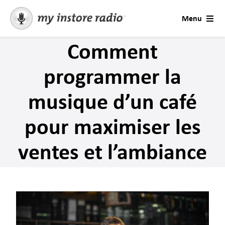
Skip
Menu
to
content
Comment
Musique pour entreprises
programmer la
Commerce de détail
musique d’un café
Contact
pour maximiser les
Solutions
ventes et l’ambiance
Saisons et occasions
Contactez le support