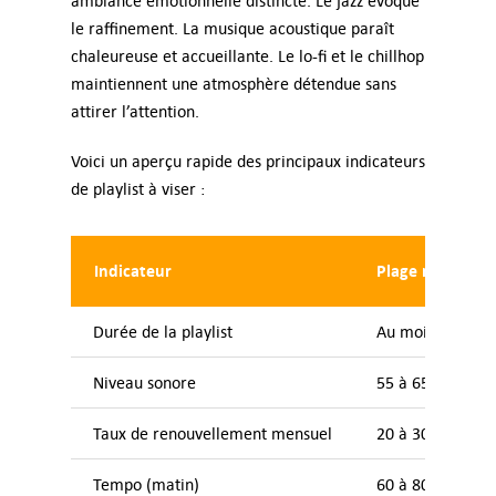
ambiance émotionnelle distincte. Le jazz évoque
le raffinement. La musique acoustique paraît
chaleureuse et accueillante. Le lo-fi et le chillhop
maintiennent une atmosphère détendue sans
attirer l’attention.
Voici un aperçu rapide des principaux indicateurs
de playlist à viser :
Indicateur
Plage recomma
Durée de la playlist
Au moins 5 à 6 h
Niveau sonore
55 à 65 dB
Taux de renouvellement mensuel
20 à 30 % des ti
Tempo (matin)
60 à 80 BPM