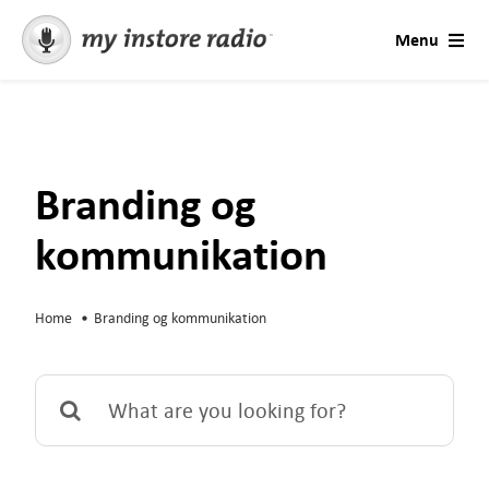
Skip
Menu
to
content
Løsninger
AI Voices
Branding og
Konsultation
kommunikation
Brancher
Home
Branding og kommunikation
Priser
Search
for:
Prøv gratis