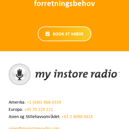
forretningsbehov
BOOK ET MØDE
Amerika:
+1 (646) 968-0339
Europa:
+45 70 229 221
Asien og Stillehavsområdet:
+61 2 9098 0424
sales@myinstoreradio.com