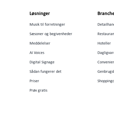
Løsninger
Branch
Musik til forretninger
Detailhan
Sæsoner og begivenheder
Restauran
Meddelelser
Hoteller
AI Voices
Dagligvar
Digital Signage
Convenien
Sådan fungerer det
Genbrugsb
Priser
Shoppingc
Prøv gratis