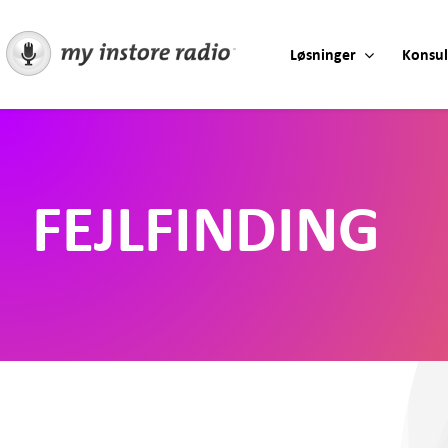
Skip
to
Løsninger
Konsul
content
FEJLFINDING