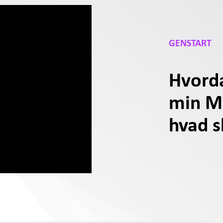
GENSTART
Hvorda
min MI
hvad s