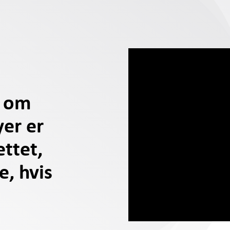
, om
er er
ettet,
e, hvis