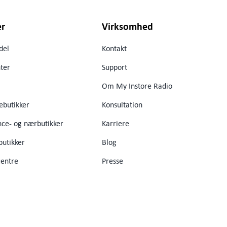
er
Virksomhed
del
Kontakt
ter
Support
Om My Instore Radio
ebutikker
Konsultation
ce- og nærbutikker
Karriere
utikker
Blog
entre
Presse