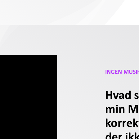
INGEN MUSIK
Hvad s
min MI
korrek
der ik