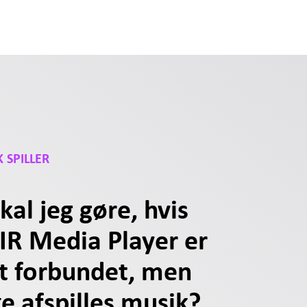
 SPILLER
kal jeg gøre, hvis
R Media Player er
t forbundet, men
ke afspilles musik?