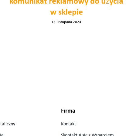
komunikat reklamowy do użycia
w sklepie
15. listopada 2024
Firma
taliczny
Kontakt
je
Skontaktuj się z Wsparciem