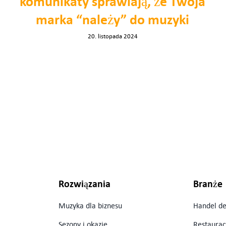
komunikaty sprawiają, że Twoja
marka “należy” do muzyki
20. listopada 2024
Rozwiązania
Branże
Muzyka dla biznesu
Handel de
Sezony i okazje
Restaurac