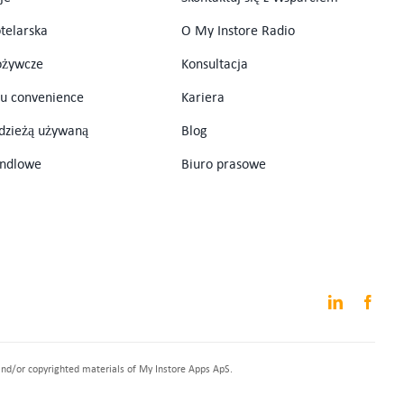
telarska
O My Instore Radio
ożywcze
Konsultacja
pu convenience
Kariera
odzieżą używaną
Blog
andlowe
Biuro prasowe
and/or copyrighted materials of My Instore Apps ApS.