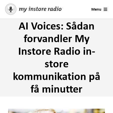
Skip
Menu
to
content
AI Voices: Sådan
Løsninger
forvandler My
AI Voices
Instore Radio in-
Konsultation
store
Brancher
kommunikation på
Priser
få minutter
Prøv gratis