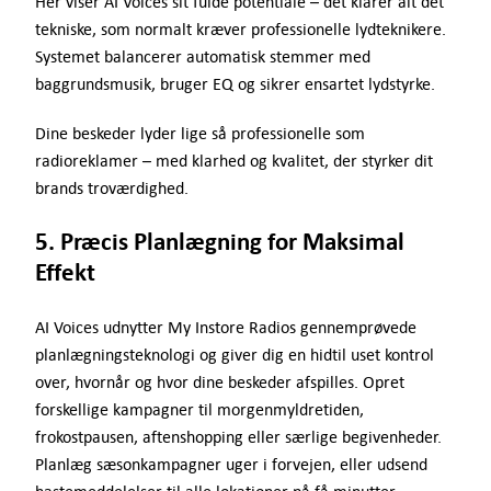
Her viser AI Voices sit fulde potentiale – det klarer alt det
tekniske, som normalt kræver professionelle lydteknikere.
Systemet balancerer automatisk stemmer med
baggrundsmusik, bruger EQ og sikrer ensartet lydstyrke.
Dine beskeder lyder lige så professionelle som
radioreklamer – med klarhed og kvalitet, der styrker dit
brands troværdighed.
5. Præcis Planlægning for Maksimal
Effekt
AI Voices udnytter My Instore Radios gennemprøvede
planlægningsteknologi og giver dig en hidtil uset kontrol
over, hvornår og hvor dine beskeder afspilles. Opret
forskellige kampagner til morgenmyldretiden,
frokostpausen, aftenshopping eller særlige begivenheder.
Planlæg sæsonkampagner uger i forvejen, eller udsend