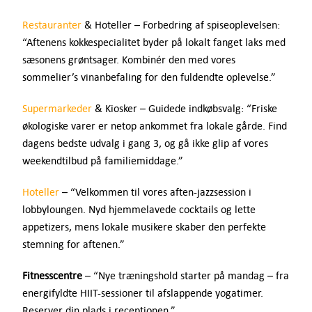
Restauranter
& Hoteller – Forbedring af spiseoplevelsen:
“Aftenens kokkespecialitet byder på lokalt fanget laks med
sæsonens grøntsager. Kombinér den med vores
sommelier’s vinanbefaling for den fuldendte oplevelse.”
Supermarkeder
& Kiosker – Guidede indkøbsvalg: “Friske
økologiske varer er netop ankommet fra lokale gårde. Find
dagens bedste udvalg i gang 3, og gå ikke glip af vores
weekendtilbud på familiemiddage.”
Hoteller
– “Velkommen til vores aften-jazzsession i
lobbyloungen. Nyd hjemmelavede cocktails og lette
appetizers, mens lokale musikere skaber den perfekte
stemning for aftenen.”
Fitnesscentre
– “Nye træningshold starter på mandag – fra
energifyldte HIIT-sessioner til afslappende yogatimer.
Reserver din plads i receptionen.”