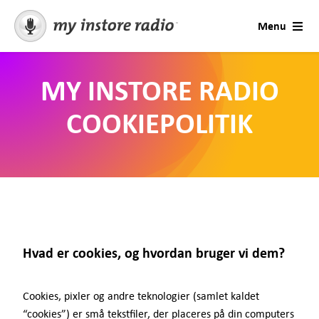
Skip
Menu
to
content
Løsninger
MY INSTORE RADIO
AI Voices
COOKIEPOLITIK
Konsultation
Brancher
Priser
Hvad er cookies, og hvordan bruger vi dem?
Prøv gratis
Cookies, pixler og andre teknologier (samlet kaldet
“cookies”) er små tekstfiler, der placeres på din computers