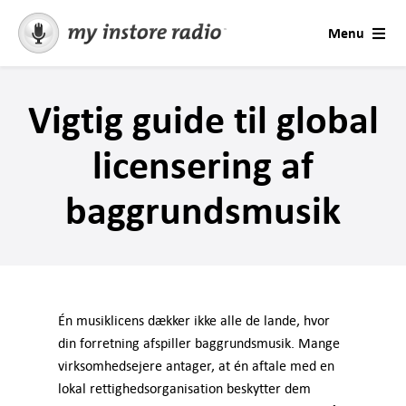
Skip
Menu
to
content
Løsninger
Vigtig guide til global
AI Voices
licensering af
Konsultation
baggrundsmusik
Brancher
Priser
Én musiklicens dækker ikke alle de lande, hvor
din forretning afspiller baggrundsmusik. Mange
Prøv gratis
virksomhedsejere antager, at én aftale med en
lokal rettighedsorganisation beskytter dem