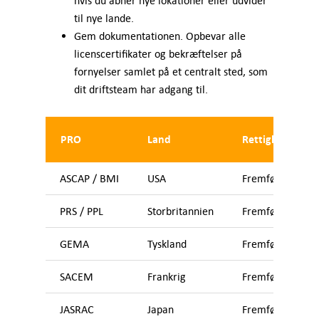
hvis du åbner nye lokationer eller udvider
til nye lande.
Gem dokumentationen. Opbevar alle
licenscertifikater og bekræftelser på
fornyelser samlet på et centralt sted, som
dit driftsteam har adgang til.
PRO
Land
Rettigheder dæ
ASCAP / BMI
USA
Fremførelsesret
PRS / PPL
Storbritannien
Fremførelsesret
GEMA
Tyskland
Fremførelsesret
SACEM
Frankrig
Fremførelsesret
JASRAC
Japan
Fremførelsesret