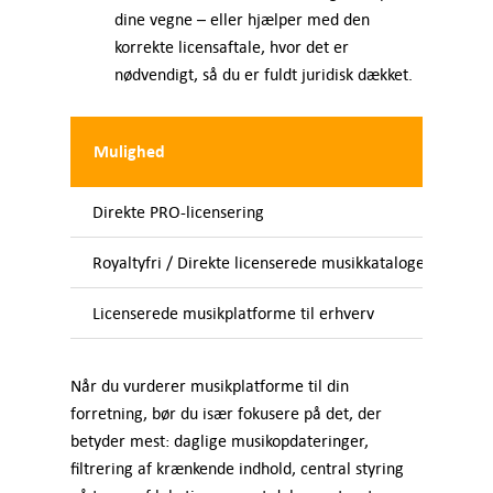
dine vegne – eller hjælper med den
korrekte licensaftale, hvor det er
nødvendigt, så du er fuldt juridisk dækket.
Mulighed
Be
Direkte PRO-licensering
En
Royaltyfri / Direkte licenserede musikkataloger
Vi
Licenserede musikplatforme til erhverv
Vi
Når du vurderer musikplatforme til din
forretning, bør du især fokusere på det, der
betyder mest: daglige musikopdateringer,
filtrering af krænkende indhold, central styring