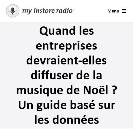
Skip
Menu
to
content
Quand les
Musique pour entreprises
entreprises
Commerce de détail
devraient-elles
Contact
diffuser de la
Solutions
musique de Noël ?
Saisons et occasions
Un guide basé sur
les données
Contactez le support