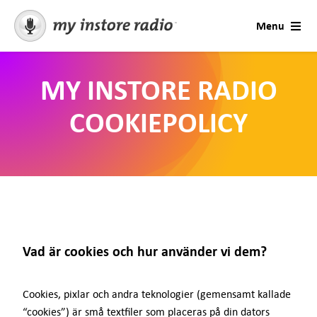
Skip
Menu
to
content
Lösningar
MY INSTORE RADIO
Support
COOKIEPOLICY
Konsultation
Företagstyper
Priser
Vad är cookies och hur använder vi dem?
Offert
Cookies, pixlar och andra teknologier (gemensamt kallade
“cookies”) är små textfiler som placeras på din dators