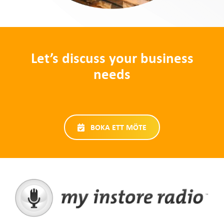
Let’s discuss your business
needs
BOKA ETT MÖTE