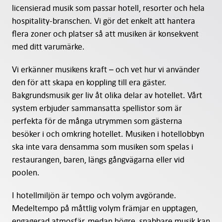
licensierad musik som passar hotell, resorter och hela
hospitality-branschen. Vi gör det enkelt att hantera
flera zoner och platser så att musiken är konsekvent
med ditt varumärke.
Vi erkänner musikens kraft – och vet hur vi använder
den för att skapa en koppling till era gäster.
Bakgrundsmusik ger liv åt olika delar av hotellet. Vårt
system erbjuder sammansatta spellistor som är
perfekta för de många utrymmen som gästerna
besöker i och omkring hotellet. Musiken i hotellobbyn
ska inte vara densamma som musiken som spelas i
restaurangen, baren, längs gångvägarna eller vid
poolen.
I hotellmiljön är tempo och volym avgörande.
Medeltempo på måttlig volym främjar en upptagen,
engagerad atmosfär, medan högre, snabbare musik kan