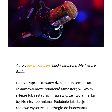
Digital Signage
Jak to działa
Ceny
Centra handlowe
Konsultacja
Autor:
Soren Klausen
, CEO i założyciel My Instore
Radio
Wypróbuj za darmo
Dobrze zaprojektowany dżingiel lub komunikat
reklamowy może odmienić atmosferę w Twoim
Branże
sklepie lub restauracji i sprawić, że Twoja marka
będzie niezapomniana. Podobnie jak stacje
radiowe wykorzystują dżingle do budowania
Oferta