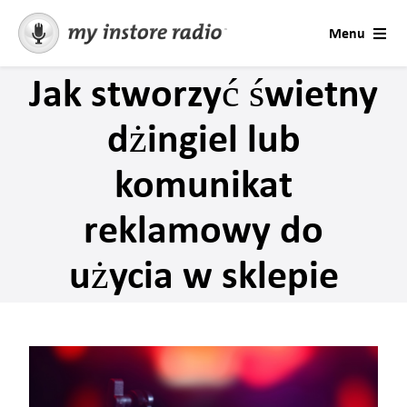
Skip
Menu
to
content
Jak stworzyć świetny
Rozwiązania
dżingiel lub
Muzyka dla biznesu
komunikat
Kontakt
reklamowy do
Sezony i okazje
użycia w sklepie
Skontaktuj się z Wsparciem
Komunikaty