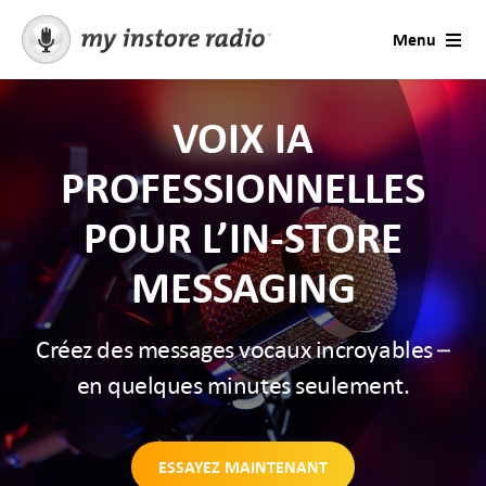
Skip
Menu
to
content
Musique pour entreprises
VOIX IA
Commerce de détail
PROFESSIONNELLES
POUR L’IN-STORE
Contact
MESSAGING
Solutions
Créez des messages vocaux incroyables –
Saisons et occasions
en quelques minutes seulement.
Contactez le support
ESSAYEZ MAINTENANT