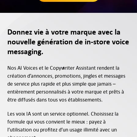
Messages
AI Voices
Donnez vie à votre marque avec la
Consultation
nouvelle génération de in-store voice
messaging.
Digital Signage
Nos AI Voices et le Copywriter Assistant rendent la
création d’annonces, promotions, jingles et messages
Comment ça marche
de service plus rapide et plus simple que jamais –
entièrement personnalisés à votre marque et prêts à
Tarifs
être diffusés dans tous vos établissements.
Les voix IA sont un service optionnel. Choisissez la
Essayez gratuitement
formule qui vous convient le mieux : payez à
l’utilisation ou profitez d’un usage illimité avec un
Types d’Entreprises