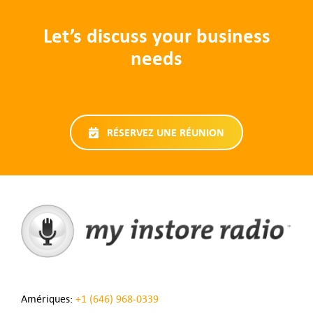
Let’s discuss your business
needs
RÉSERVEZ UNE RÉUNION
Amériques:
+1 (646) 968-0339