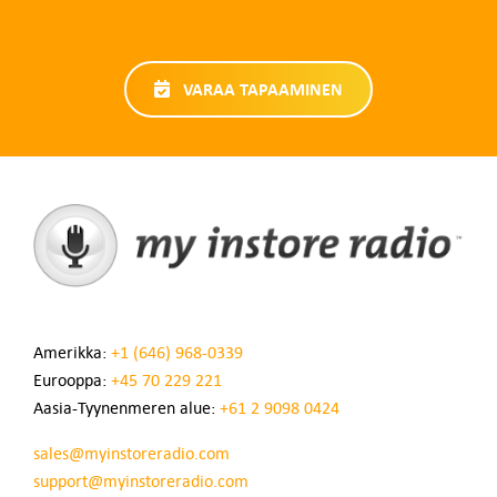
VARAA TAPAAMINEN
Amerikka:
+1 (646) 968-0339
Eurooppa:
+45 70 229 221
Aasia-Tyynenmeren alue:
+61 2 9098 0424
sales@myinstoreradio.com
support@myinstoreradio.com