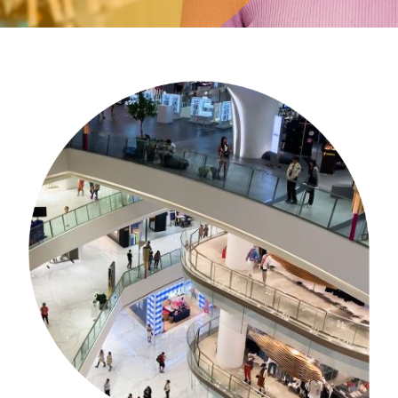
Yhteys
Tuki
Kirjaudu sisään
FI