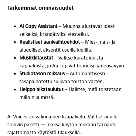
Tärkeimmät ominaisuudet
AI Copy Assistant
– Muunna alustavat ideat
selkeiksi, brändätyiksi viesteiksi.
Realistiset äänivaihtoehdot
– Mies-, nais- ja
alueelliset aksentit useilla kielillä.
Musiikkitaustat
– Valitse kuratoiduista
kappaleista, jotka sopivat brändisi äänensävyyn.
Studiotason miksaus
– Automaattisesti
tasapainotettu sujuvaa toistoa varten.
Helppo aikataulutus
– Hallitse, mitä toistetaan,
milloin ja missä.
AI Voices on valinnainen lisäpalvelu. Valitse sinulle
sopivin paketti — maksa käytön mukaan tai nauti
rajattomasta käytöstä tilauksella.