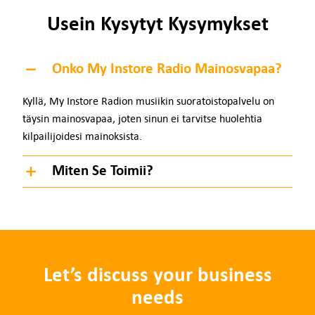
Usein Kysytyt Kysymykset
Onko My Instore Radio Mainosvapaa?
Kyllä, My Instore Radion musiikin suoratoistopalvelu on
täysin mainosvapaa, joten sinun ei tarvitse huolehtia
kilpailijoidesi mainoksista.
Miten Se Toimii?
Let’s discuss your business
needs