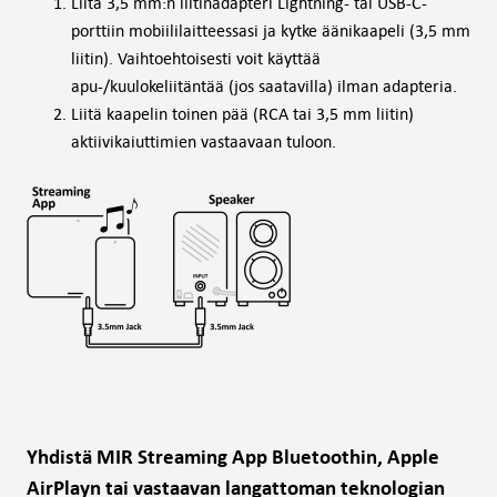
Liitä 3,5 mm:n liitinadapteri Lightning- tai USB-C-
porttiin mobiililaitteessasi ja kytke äänikaapeli (3,5 mm
liitin). Vaihtoehtoisesti voit käyttää
apu-/kuulokeliitäntää (jos saatavilla) ilman adapteria.
Liitä kaapelin toinen pää (RCA tai 3,5 mm liitin)
aktiivikaiuttimien vastaavaan tuloon.
Yhdistä MIR Streaming App Bluetoothin, Apple
AirPlayn tai vastaavan langattoman teknologian