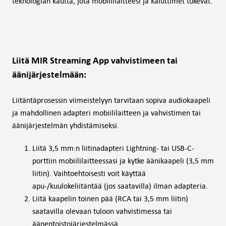
teknologian kautta, jota mobiililaitteesi ja kaiuttimet tukevat.
Liitä MIR Streaming App vahvistimeen tai
äänijärjestelmään:
Liitäntäprosessin viimeistelyyn tarvitaan sopiva audiokaapeli
ja mahdollinen adapteri mobiililaitteen ja vahvistimen tai
äänijärjestelmän yhdistämiseksi.
Liitä 3,5 mm:n liitinadapteri Lightning- tai USB-C-
porttiin mobiililaitteessasi ja kytke äänikaapeli (3,5 mm
liitin). Vaihtoehtoisesti voit käyttää
apu-/kuulokeliitäntää (jos saatavilla) ilman adapteria.
Liitä kaapelin toinen pää (RCA tai 3,5 mm liitin)
saatavilla olevaan tuloon vahvistimessa tai
äänentoistojärjestelmässä.