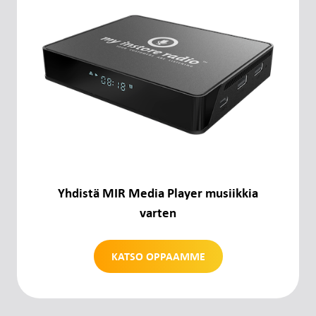
Yhteys
Tuki
Kirjaudu sisään
FI
Yhdistä MIR Media Player musiikkia
varten
KATSO OPPAAMME