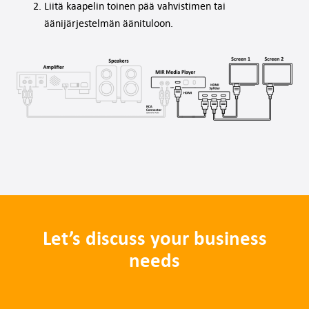
Liitä kaapelin toinen pää vahvistimen tai
äänijärjestelmän äänituloon.
Let’s discuss your business
needs