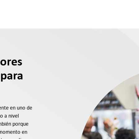
dores
 para
ente en uno de
o a nivel
ambién porque
l momento en