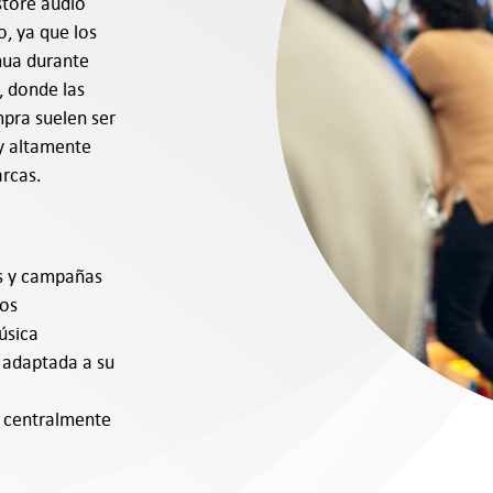
store audio
, ya que los
nua durante
, donde las
mpra suelen ser
 y altamente
arcas.
s y campañas
dos
úsica
y adaptada a su
o centralmente