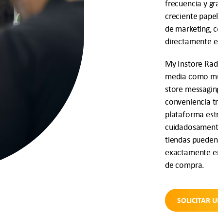
frecuencia y gr
creciente pape
de marketing, 
directamente e
My Instore Radi
media como mús
store messaging
conveniencia t
plataforma est
cuidadosamente
tiendas pueden 
exactamente en
de compra.
SOLICITAR 