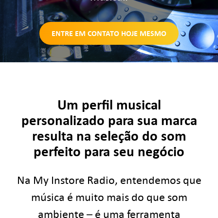
Consulta
ENTRE EM CONTATO HOJE MESMO
Digital Signage
Como Funciona
Preços
Um perfil musical
personalizado para sua marca
Teste grátis
resulta na seleção do som
perfeito para seu negócio
Tipos de empresas
Na My Instore Radio, entendemos que
Orçamento
música é muito mais do que som
Suporte
ambiente – é uma ferramenta