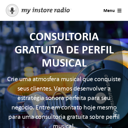
Skip
Menu
to
content
Contato
CONSULTORIA
Música para empresas
GRATUITA DE PERFIL
MUSICAL
Soluções
Crie uma atmosfera musical que conquiste
Estações e ocasiões
seus clientes. Vamos desenvolver a
Contatar Suporte
estratégia sonora perfeita para seu
negócio. Entre em contato hoje mesmo
Mensagens
para uma consultoria gratuita sobre perfil
musical.