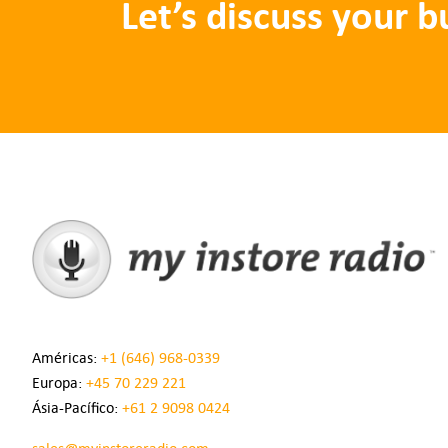
Let’s discuss your 
Américas:
+1 (646) 968-0339
Europa:
+45 70 229 221
Ásia-Pacífico:
+61 2 9098 0424