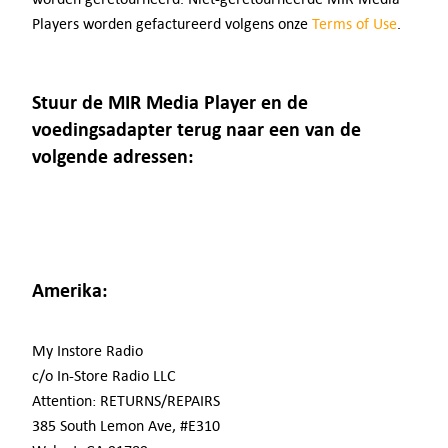
Adviesgesprek
Players worden gefactureerd volgens onze
Terms of Use
.
Digital Signage
Stuur de MIR Media Player en de
voedingsadapter terug naar een van de
Hoe het werkt
volgende adressen:
Prijzen
Probeer gratis
Amerika:
Bedrijven
My Instore Radio
Offerte
c/o In-Store Radio LLC
Attention: RETURNS/REPAIRS
385 South Lemon Ave, #E310
Support