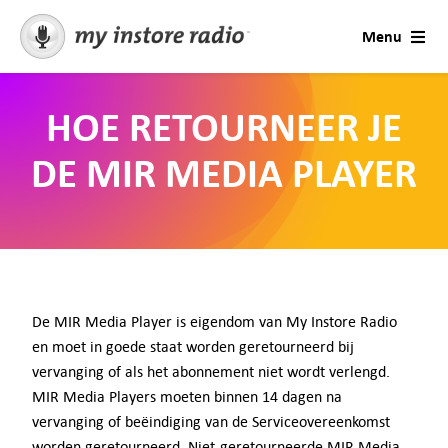
Skip
Menu
to
content
Oplossingen
HOE RETOURNEER JE
Muziek voor Bedrijven
DE MIR MEDIA PLAYER
Contact
Seizoenen en Gelegenheden
De MIR Media Player is eigendom van My Instore Radio
Support
en moet in goede staat worden geretourneerd bij
vervanging of als het abonnement niet wordt verlengd.
Berichten
MIR Media Players moeten binnen 14 dagen na
vervanging of beëindiging van de Serviceovereenkomst
worden geretourneerd. Niet-geretourneerde MIR Media