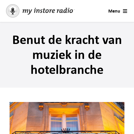
Skip
Menu
to
content
Oplossingen
Benut de kracht van
Muziek voor Bedrijven
muziek in de
Contact
hotelbranche
Seizoenen en Gelegenheden
Support
Berichten