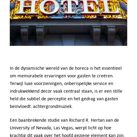
Adviesgesprek
Digital Signage
Hoe het werkt
Prijzen
In de dynamische wereld van de horeca is het essentieel
om memorabele ervaringen voor gasten te creëren.
Probeer gratis
Terwijl luxe voorzieningen, onberispelijke service en
indrukwekkend decor vaak centraal staan, is er een stille
Bedrijven
held die subtiel de perceptie en het gedrag van gasten
beïnvloedt: achtergrondmuziek.
Offerte
Een baanbrekende studie van Richard R. Hertan van de
University of Nevada, Las Vegas, werpt licht op hoe
Support
krachtig dit vaak over het hoofd geziene element kan zijn.