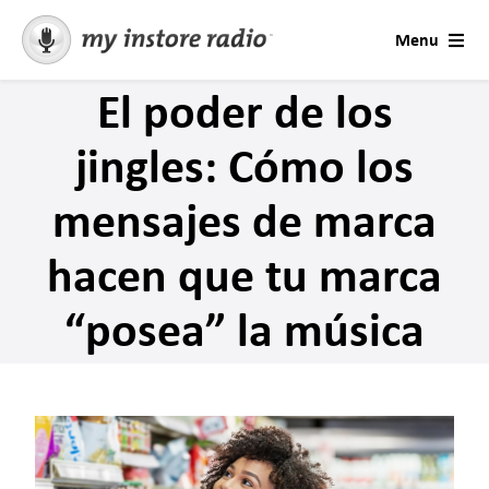
Skip
Menu
to
content
El poder de los
Soluciones
jingles: Cómo los
Soporte
mensajes de marca
Consulta
hacen que tu marca
AI Voices
“posea” la música
Prueba gratis
Industrias