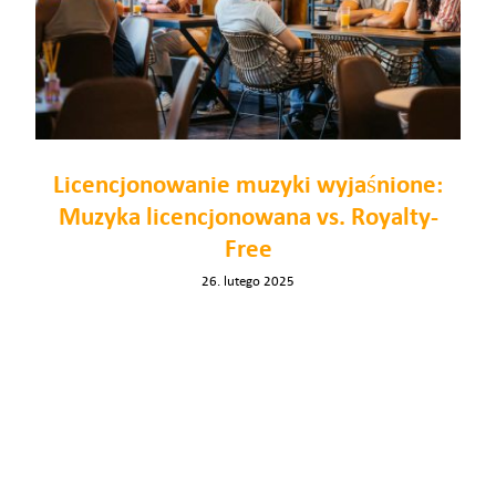
Wsparcie
Zaloguj się
Licencjonowanie muzyki wyjaśnione:
PL
Muzyka licencjonowana vs. Royalty-
Free
26. lutego 2025