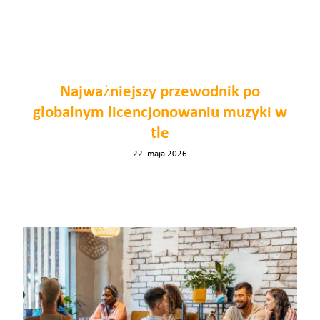
Digital Signage
Jak to działa
Najważniejszy przewodnik po
Ceny
globalnym licencjonowaniu muzyki w
tle
Centra handlowe
22. maja 2026
Konsultacja
Wypróbuj za darmo
Branże
Oferta