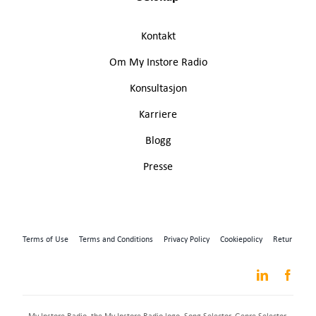
Kontakt
Om My Instore Radio
Konsultasjon
Karriere
Blogg
Presse
Terms of Use
Terms and Conditions
Privacy Policy
Cookiepolicy
Retur
My Instore Radio, the My Instore Radio logo, Song Selector, Genre Selector,