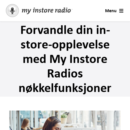
Skip
Menu
to
content
Forvandle din in-
Løsninger
store-opplevelse
Konsultasjon
med My Instore
Virksomhetstyper
Radios
Priser
nøkkelfunksjoner
Tilbud
Prøv gratis